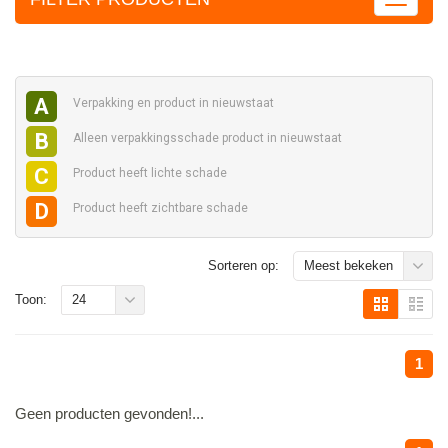
A
Verpakking en
product in nieuwstaat
B
Alleen verpakkingsschade
product in nieuwstaat
C
Product heeft
lichte schade
D
Product heeft
zichtbare schade
Sorteren op:
Meest bekeken
Toon:
24
1
Geen producten gevonden!...