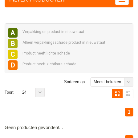
A
Verpakking en
product in nieuwstaat
B
Alleen verpakkingsschade
product in nieuwstaat
C
Product heeft
lichte schade
D
Product heeft
zichtbare schade
Sorteren op:
Meest bekeken
Toon:
24
1
Geen producten gevonden!...