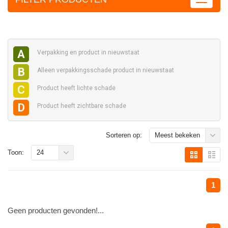
A
Verpakking en
product in nieuwstaat
B
Alleen verpakkingsschade
product in nieuwstaat
C
Product heeft
lichte schade
D
Product heeft
zichtbare schade
Sorteren op:
Meest bekeken
Toon:
24
1
Geen producten gevonden!...