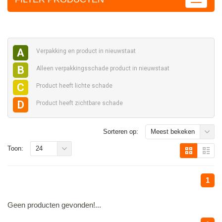
A
Verpakking en
product in nieuwstaat
B
Alleen verpakkingsschade
product in nieuwstaat
C
Product heeft
lichte schade
D
Product heeft
zichtbare schade
Sorteren op:
Meest bekeken
Toon:
24
1
Geen producten gevonden!...