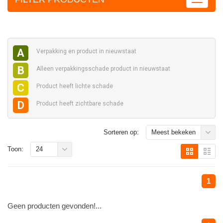
A
Verpakking en
product in nieuwstaat
B
Alleen verpakkingsschade
product in nieuwstaat
C
Product heeft
lichte schade
D
Product heeft
zichtbare schade
Sorteren op:
Meest bekeken
Toon:
24
1
Geen producten gevonden!...