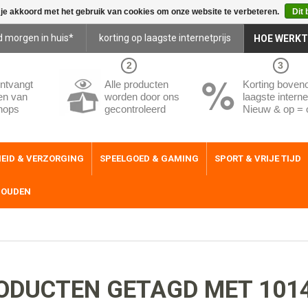
 je akkoord met het gebruik van cookies om onze website te verbeteren.
Dit 
d morgen in huis*
korting op laagste internetprijs
HOE WERKT
2
3
ntvangt
Alle producten
Korting boven
en van
worden door ons
laagste internet
hops
gecontroleerd
Nieuw & op = 
EID & VERZORGING
SPEELGOED & GAMING
SPORT & VRIJE TIJD
HOUDEN
ODUCTEN GETAGD MET 101