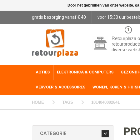
Door het gebruiken van onze website, ga
gratis bezorging vanaf € 40
voor 15:30 uur bestel
1
Retourplaza o
retourproduct
diverse webs
ACTIES
ELEKTRONICA & COMPUTERS
GEZONDH
VERVOER & ACCESSOIRES
WONEN, KOKEN & HUIS
HOME
TAGS
1014040092641
PR
CATEGORIE