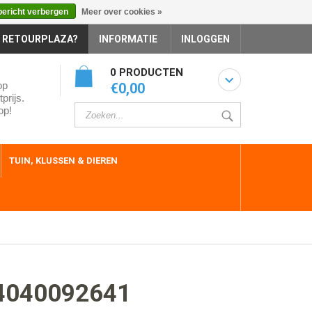
bericht verbergen
Meer over cookies »
 RETOURPLAZA?
INFORMATIE
INLOGGEN
0 PRODUCTEN
op
€0,00
prijs.
op!
TUIN, KLUSSEN & DIEREN
4040092641