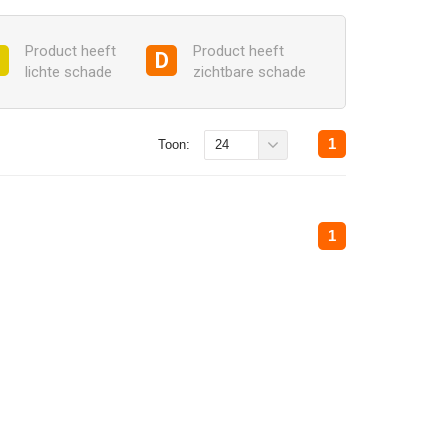
Product heeft
Product heeft
C
D
lichte schade
zichtbare schade
1
Toon:
24
1