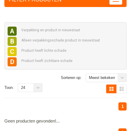
A
Verpakking en
product in nieuwstaat
B
Alleen verpakkingsschade
product in nieuwstaat
C
Product heeft
lichte schade
D
Product heeft
zichtbare schade
Sorteren op:
Meest bekeken
Toon:
24
1
Geen producten gevonden!...