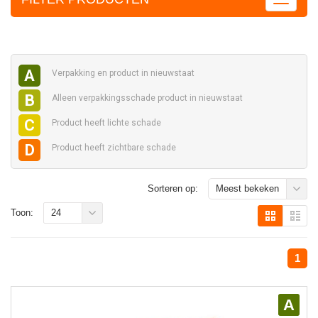
A
Verpakking en
product in nieuwstaat
B
Alleen verpakkingsschade
product in nieuwstaat
C
Product heeft
lichte schade
D
Product heeft
zichtbare schade
Sorteren op:
Meest bekeken
Toon:
24
1
A