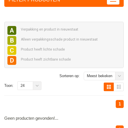
A
Verpakking en
product in nieuwstaat
B
Alleen verpakkingsschade
product in nieuwstaat
C
Product heeft
lichte schade
D
Product heeft
zichtbare schade
Sorteren op:
Meest bekeken
Toon:
24
1
Geen producten gevonden!...