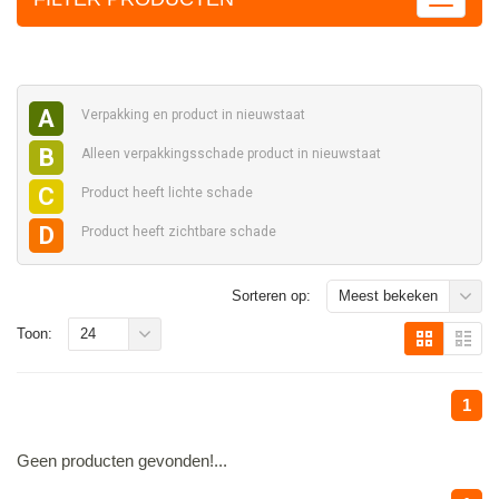
A
Verpakking en
product in nieuwstaat
B
Alleen verpakkingsschade
product in nieuwstaat
C
Product heeft
lichte schade
D
Product heeft
zichtbare schade
Sorteren op:
Meest bekeken
Toon:
24
1
Geen producten gevonden!...