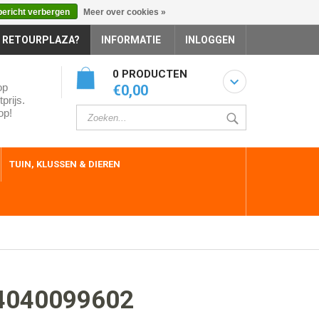
bericht verbergen
Meer over cookies »
 RETOURPLAZA?
INFORMATIE
INLOGGEN
0 PRODUCTEN
op
€0,00
prijs.
op!
TUIN, KLUSSEN & DIEREN
4040099602