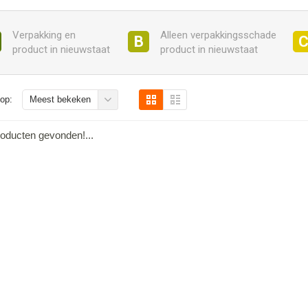
Verpakking en
Alleen verpakkingsschade
B
product in nieuwstaat
product in nieuwstaat
op:
Meest bekeken
oducten gevonden!...