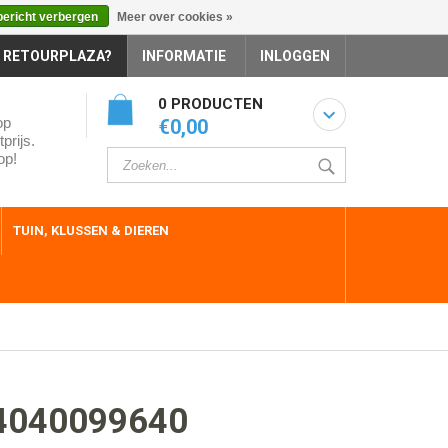
bericht verbergen
Meer over cookies »
 RETOURPLAZA?
INFORMATIE
INLOGGEN
0 PRODUCTEN
op
€0,00
prijs.
op!
TUIN, KLUSSEN & DIEREN
4040099640