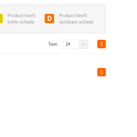
Product heeft
Product heeft
C
D
lichte schade
zichtbare schade
1
Toon:
24
1