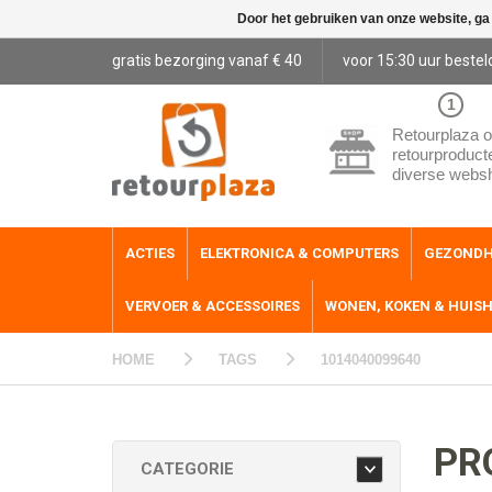
Door het gebruiken van onze website, ga
gratis bezorging vanaf € 40
voor 15:30 uur bestel
1
Retourplaza o
retourproduct
diverse webs
ACTIES
ELEKTRONICA & COMPUTERS
GEZONDH
VERVOER & ACCESSOIRES
WONEN, KOKEN & HUIS
HOME
TAGS
1014040099640
PR
CATEGORIE