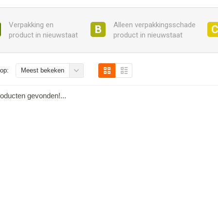
Verpakking en
Alleen verpakkingsschade
B
product in nieuwstaat
product in nieuwstaat
op:
Meest bekeken
oducten gevonden!...