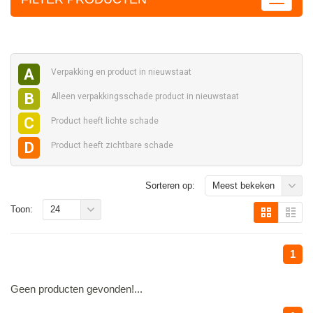
A
Verpakking en
product in nieuwstaat
B
Alleen verpakkingsschade
product in nieuwstaat
C
Product heeft
lichte schade
D
Product heeft
zichtbare schade
Sorteren op:
Meest bekeken
Toon:
24
1
Geen producten gevonden!...