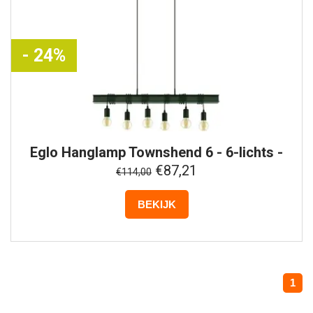
- 24%
Eglo
Hanglamp Townshend 6 - 6-lichts -
Zwart
€87,21
€114,00
BEKIJK
1