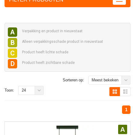
A
Verpakking en
product in nieuwstaat
B
Alleen verpakkingsschade
product in nieuwstaat
C
Product heeft
lichte schade
D
Product heeft
zichtbare schade
Sorteren op:
Meest bekeken
Toon:
24
1
A