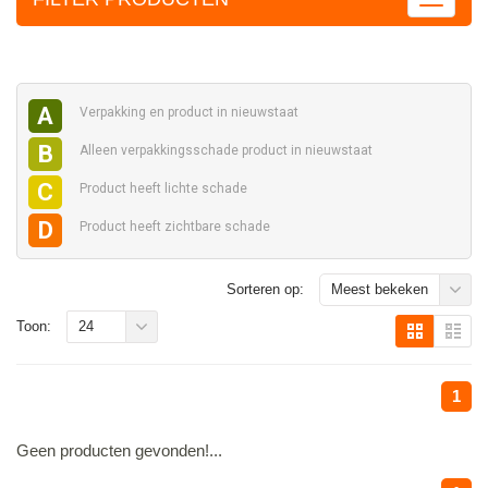
A
Verpakking en
product in nieuwstaat
B
Alleen verpakkingsschade
product in nieuwstaat
C
Product heeft
lichte schade
D
Product heeft
zichtbare schade
Sorteren op:
Meest bekeken
Toon:
24
1
Geen producten gevonden!...