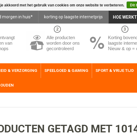
 je akkoord met het gebruik van cookies om onze website te verbeteren.
Dit 
d morgen in huis*
korting op laagste internetprijs
HOE WERKT
2
3
ntvangt
Alle producten
Korting boven
en van
worden door ons
laagste internet
hops
gecontroleerd
Nieuw & op = 
EID & VERZORGING
SPEELGOED & GAMING
SPORT & VRIJE TIJD
HOUDEN
ODUCTEN GETAGD MET 101