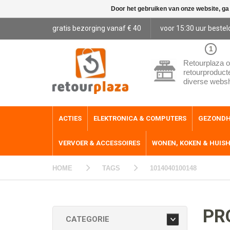
Door het gebruiken van onze website, ga
gratis bezorging vanaf € 40
voor 15:30 uur bestel
1
Retourplaza o
retourproduct
diverse webs
ACTIES
ELEKTRONICA & COMPUTERS
GEZONDH
VERVOER & ACCESSOIRES
WONEN, KOKEN & HUIS
HOME
TAGS
1014040100148
PR
CATEGORIE