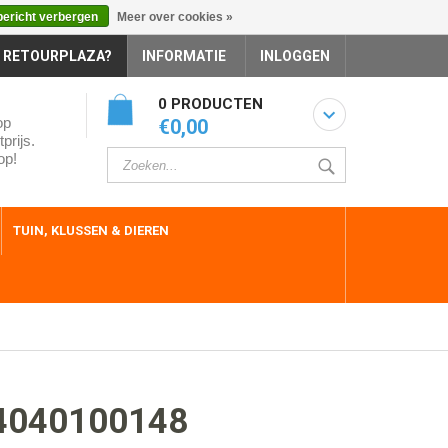
bericht verbergen
Meer over cookies »
 RETOURPLAZA?
INFORMATIE
INLOGGEN
0 PRODUCTEN
op
€0,00
prijs.
op!
TUIN, KLUSSEN & DIEREN
4040100148