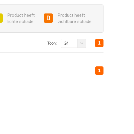
Product heeft
Product heeft
C
D
lichte schade
zichtbare schade
1
Toon:
24
1