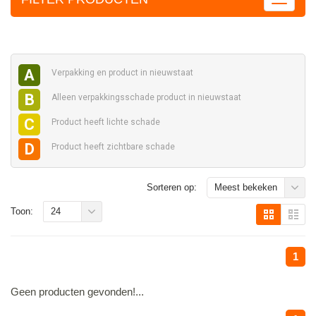
A
Verpakking en
product in nieuwstaat
B
Alleen verpakkingsschade
product in nieuwstaat
C
Product heeft
lichte schade
D
Product heeft
zichtbare schade
Sorteren op:
Meest bekeken
Toon:
24
1
Geen producten gevonden!...