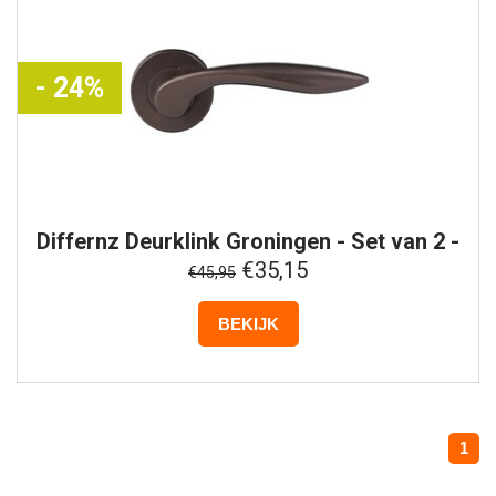
- 24%
Differnz
Deurklink Groningen - Set van 2 -
Donker Brons
€35,15
€45,95
BEKIJK
1