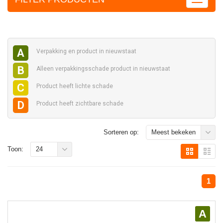
A
Verpakking en
product in nieuwstaat
B
Alleen verpakkingsschade
product in nieuwstaat
C
Product heeft
lichte schade
D
Product heeft
zichtbare schade
Sorteren op:
Meest bekeken
Toon:
24
1
A