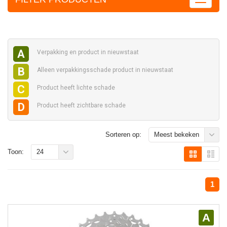
A
Verpakking en
product in nieuwstaat
B
Alleen verpakkingsschade
product in nieuwstaat
C
Product heeft
lichte schade
D
Product heeft
zichtbare schade
Sorteren op:
Meest bekeken
Toon:
24
1
A