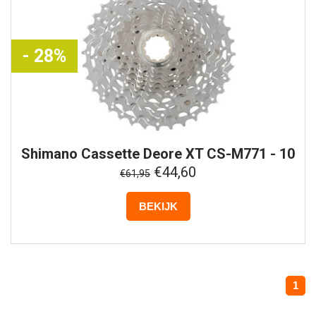
- 28%
Shimano
Cassette Deore XT CS-M771 - 10
Speed
€44,60
€61,95
BEKIJK
1