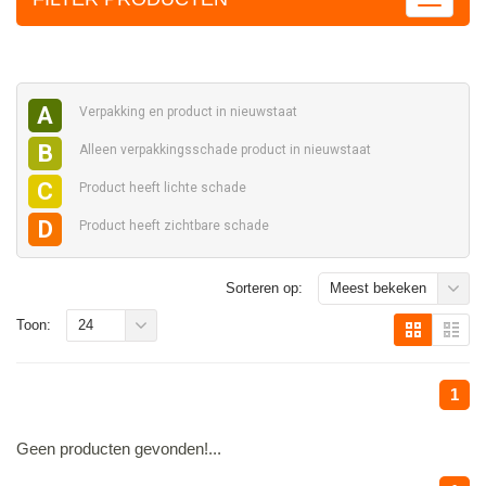
A
Verpakking en
product in nieuwstaat
B
Alleen verpakkingsschade
product in nieuwstaat
C
Product heeft
lichte schade
D
Product heeft
zichtbare schade
Sorteren op:
Meest bekeken
Toon:
24
1
Geen producten gevonden!...