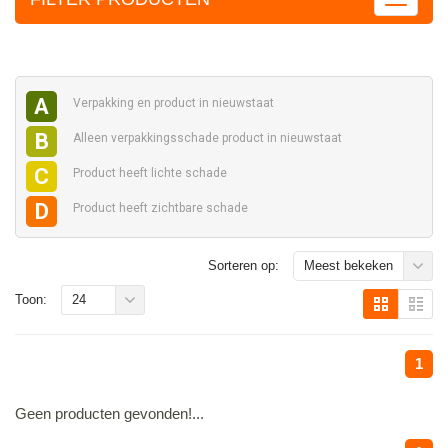
A
Verpakking en
product in nieuwstaat
B
Alleen verpakkingsschade
product in nieuwstaat
C
Product heeft
lichte schade
D
Product heeft
zichtbare schade
Sorteren op:
Meest bekeken
Toon:
24
1
Geen producten gevonden!...