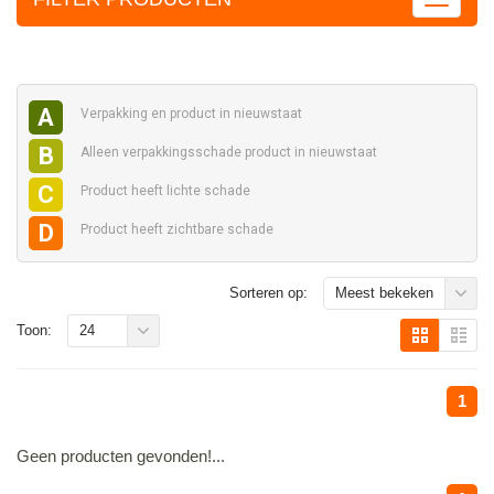
A
Verpakking en
product in nieuwstaat
B
Alleen verpakkingsschade
product in nieuwstaat
C
Product heeft
lichte schade
D
Product heeft
zichtbare schade
Sorteren op:
Meest bekeken
Toon:
24
1
Geen producten gevonden!...