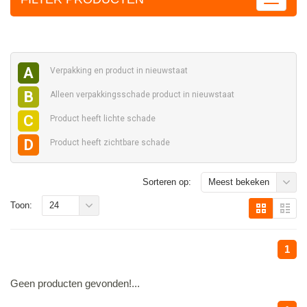
A
Verpakking en
product in nieuwstaat
B
Alleen verpakkingsschade
product in nieuwstaat
C
Product heeft
lichte schade
D
Product heeft
zichtbare schade
Sorteren op:
Meest bekeken
Toon:
24
1
Geen producten gevonden!...