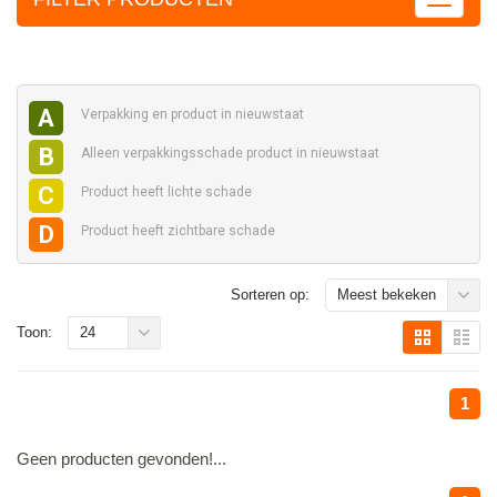
A
Verpakking en
product in nieuwstaat
B
Alleen verpakkingsschade
product in nieuwstaat
C
Product heeft
lichte schade
D
Product heeft
zichtbare schade
Sorteren op:
Meest bekeken
Toon:
24
1
Geen producten gevonden!...