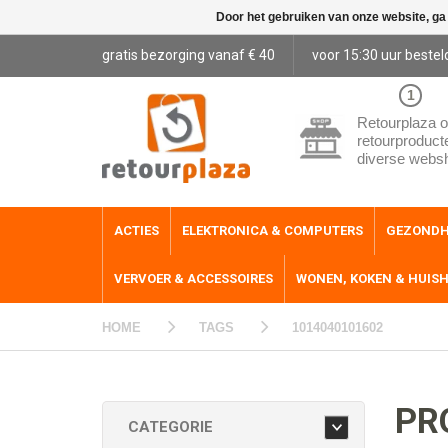
Door het gebruiken van onze website, ga
gratis bezorging vanaf € 40
voor 15:30 uur bestel
1
Retourplaza o
retourproduct
diverse webs
ACTIES
ELEKTRONICA & COMPUTERS
GEZONDH
VERVOER & ACCESSOIRES
WONEN, KOKEN & HUIS
HOME
TAGS
1014040101602
PR
CATEGORIE