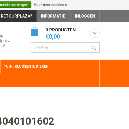
bericht verbergen
Meer over cookies »
 RETOURPLAZA?
INFORMATIE
INLOGGEN
0 PRODUCTEN
op
€0,00
prijs.
op!
TUIN, KLUSSEN & DIEREN
4040101602