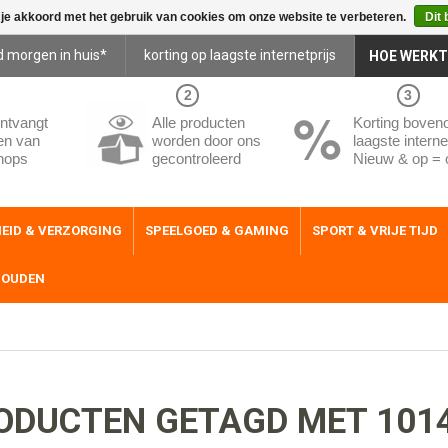
 je akkoord met het gebruik van cookies om onze website te verbeteren.
Dit 
d morgen in huis*
korting op laagste internetprijs
HOE WERKT
2
3
ntvangt
Alle producten
Korting boven
en van
worden door ons
laagste internet
hops
gecontroleerd
Nieuw & op = 
EID & VERZORGING
SPEELGOED & GAMING
SPORT & VRIJE TIJD
HOUDEN
ODUCTEN GETAGD MET 101