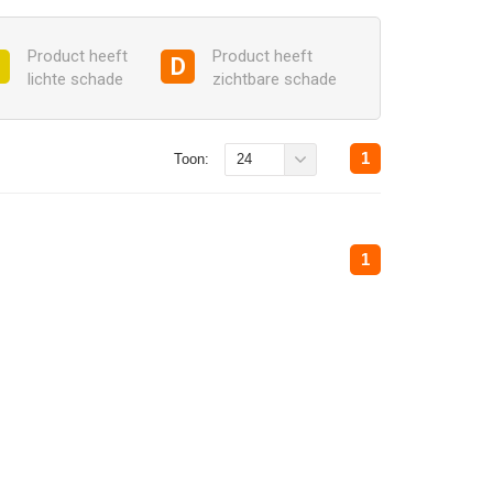
Product heeft
Product heeft
C
D
lichte schade
zichtbare schade
1
Toon:
24
1