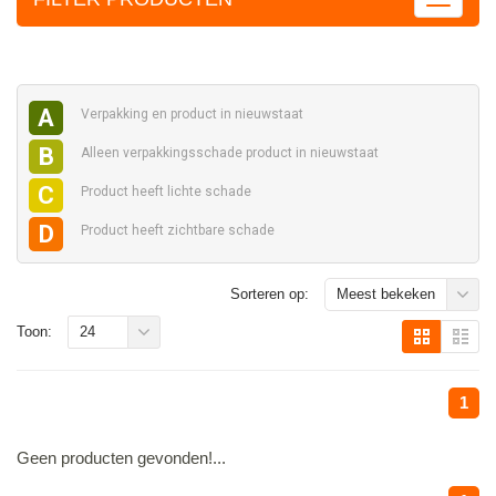
A
Verpakking en
product in nieuwstaat
B
Alleen verpakkingsschade
product in nieuwstaat
C
Product heeft
lichte schade
D
Product heeft
zichtbare schade
Sorteren op:
Meest bekeken
Toon:
24
1
Geen producten gevonden!...