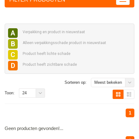
A
Verpakking en
product in nieuwstaat
B
Alleen verpakkingsschade
product in nieuwstaat
C
Product heeft
lichte schade
D
Product heeft
zichtbare schade
Sorteren op:
Meest bekeken
Toon:
24
1
Geen producten gevonden!...