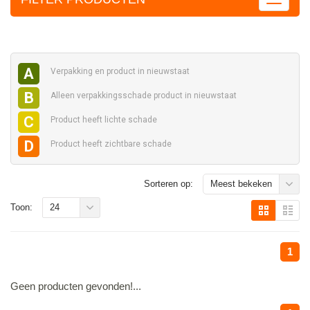
A
Verpakking en
product in nieuwstaat
B
Alleen verpakkingsschade
product in nieuwstaat
C
Product heeft
lichte schade
D
Product heeft
zichtbare schade
Sorteren op:
Meest bekeken
Toon:
24
1
Geen producten gevonden!...