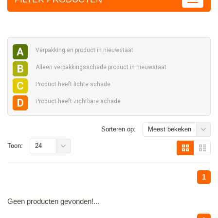
A
Verpakking en
product in nieuwstaat
B
Alleen verpakkingsschade
product in nieuwstaat
C
Product heeft
lichte schade
D
Product heeft
zichtbare schade
Sorteren op:
Meest bekeken
Toon:
24
1
Geen producten gevonden!...