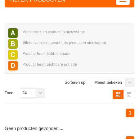
A
Verpakking en
product in nieuwstaat
B
Alleen verpakkingsschade
product in nieuwstaat
C
Product heeft
lichte schade
D
Product heeft
zichtbare schade
Sorteren op:
Meest bekeken
Toon:
24
1
Geen producten gevonden!...