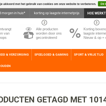
 je akkoord met het gebruik van cookies om onze website te verbeteren.
Dit 
d morgen in huis*
korting op laagste internetprijs
HOE WERKT
2
3
ntvangt
Alle producten
Korting boven
en van
worden door ons
laagste internet
hops
gecontroleerd
Nieuw & op = 
EID & VERZORGING
SPEELGOED & GAMING
SPORT & VRIJE TIJD
HOUDEN
ODUCTEN GETAGD MET 101