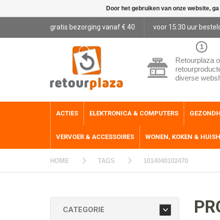
Door het gebruiken van onze website, ga
gratis bezorging vanaf € 40
voor 15:30 uur bestel
1
Retourplaza o
retourproduct
diverse webs
ACTIES
ELEKTRONICA & COMPUTERS
GEZONDH
VERVOER & ACCESSOIRES
WONEN, KOKEN & HUIS
HOME
TAGS
1014040102470
PR
CATEGORIE