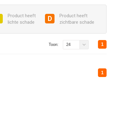
Product heeft
Product heeft
C
D
lichte schade
zichtbare schade
1
Toon:
24
1