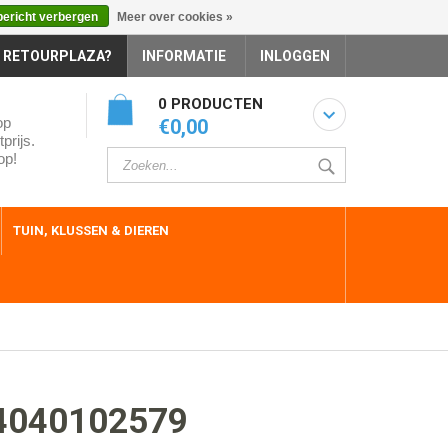
bericht verbergen
Meer over cookies »
 RETOURPLAZA?
INFORMATIE
INLOGGEN
0 PRODUCTEN
op
€0,00
prijs.
op!
TUIN, KLUSSEN & DIEREN
4040102579