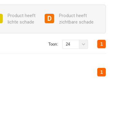
Product heeft
Product heeft
C
D
lichte schade
zichtbare schade
1
Toon:
24
1