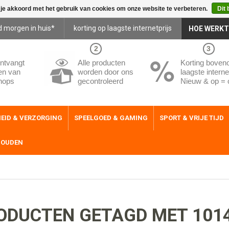
 je akkoord met het gebruik van cookies om onze website te verbeteren.
Dit 
d morgen in huis*
korting op laagste internetprijs
HOE WERKT
2
3
ntvangt
Alle producten
Korting boven
en van
worden door ons
laagste internet
hops
gecontroleerd
Nieuw & op = 
EID & VERZORGING
SPEELGOED & GAMING
SPORT & VRIJE TIJD
HOUDEN
ODUCTEN GETAGD MET 101