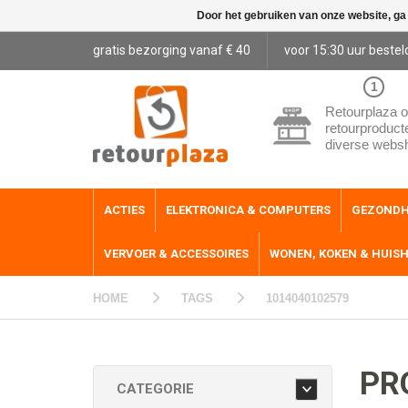
Door het gebruiken van onze website, ga
gratis bezorging vanaf € 40
voor 15:30 uur bestel
1
Retourplaza o
retourproduct
diverse webs
ACTIES
ELEKTRONICA & COMPUTERS
GEZONDH
VERVOER & ACCESSOIRES
WONEN, KOKEN & HUIS
HOME
TAGS
1014040102579
PR
CATEGORIE