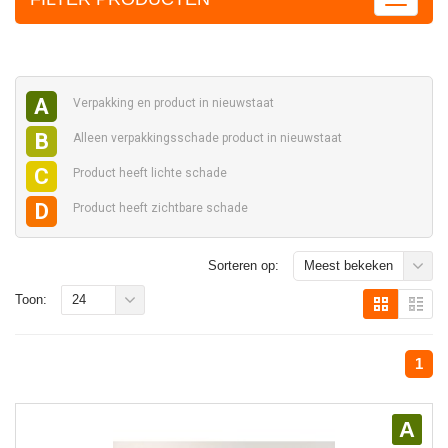
A
Verpakking en
product in nieuwstaat
B
Alleen verpakkingsschade
product in nieuwstaat
C
Product heeft
lichte schade
D
Product heeft
zichtbare schade
Sorteren op:
Meest bekeken
Toon:
24
1
A