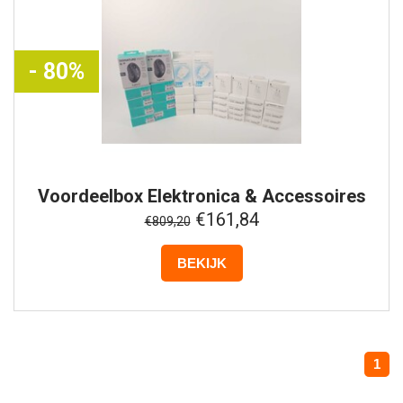
- 80%
Voordeelbox
Elektronica & Accessoires
#10
€161,84
€809,20
BEKIJK
1