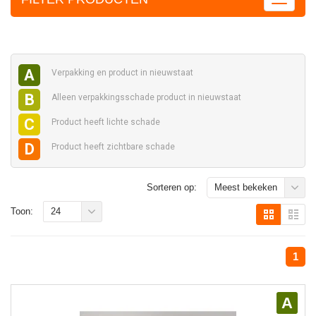
A
Verpakking en
product in nieuwstaat
B
Alleen verpakkingsschade
product in nieuwstaat
C
Product heeft
lichte schade
D
Product heeft
zichtbare schade
Sorteren op:
Meest bekeken
Toon:
24
1
A