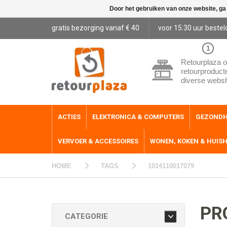
Door het gebruiken van onze website, ga
gratis bezorging vanaf € 40
voor 15:30 uur bestel
1
Retourplaza o
retourproduct
diverse webs
ACTIES
ELEKTRONICA & COMPUTERS
GEZONDH
VERVOER & ACCESSOIRES
WONEN, KOKEN & HUIS
HOME
TAGS
1014110017079
PR
CATEGORIE