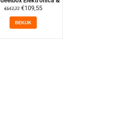
deelbox
Elektronica &
Accessoires #3
€109,55
€547,77
BEKIJK