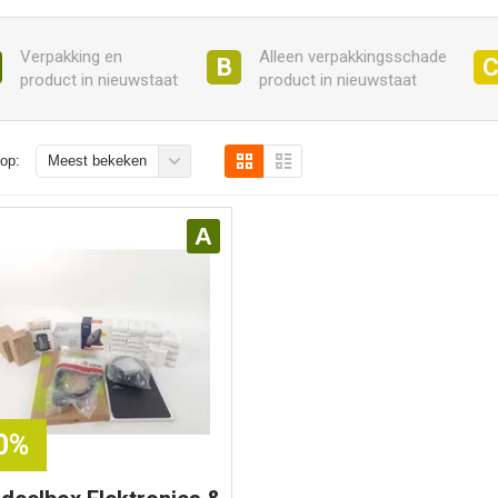
Verpakking en
Alleen verpakkingsschade
B
product in nieuwstaat
product in nieuwstaat
op:
Meest bekeken
A
80%