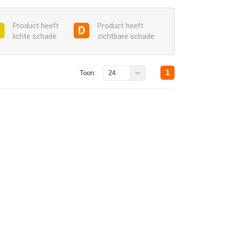
Product heeft
Product heeft
C
D
lichte schade
zichtbare schade
1
Toon:
24