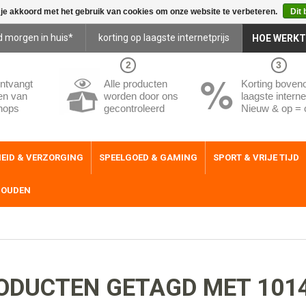
 je akkoord met het gebruik van cookies om onze website te verbeteren.
Dit 
d morgen in huis*
korting op laagste internetprijs
HOE WERKT
2
3
ntvangt
Alle producten
Korting boven
en van
worden door ons
laagste internet
hops
gecontroleerd
Nieuw & op = 
EID & VERZORGING
SPEELGOED & GAMING
SPORT & VRIJE TIJD
HOUDEN
ODUCTEN GETAGD MET 101