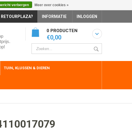
bericht verbergen
Meer over cookies »
 RETOURPLAZA?
INFORMATIE
INLOGGEN
0 PRODUCTEN
op
€0,00
prijs.
op!
TUIN, KLUSSEN & DIEREN
4110017079