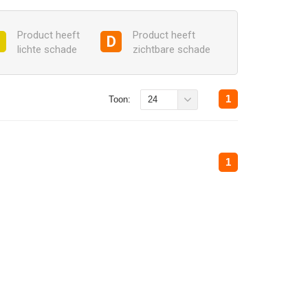
Product heeft
Product heeft
C
D
lichte schade
zichtbare schade
1
Toon:
24
1