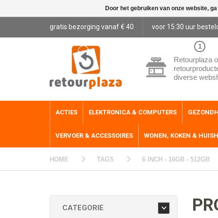
Door het gebruiken van onze website, ga
gratis bezorging vanaf € 40
voor 15:30 uur bestel
1
Retourplaza o
retourproduct
diverse webs
ACTIES
ELEKTRONICA & COMPUTERS
GEZONDH
VERVOER & ACCESSOIRES
WONEN, KOKEN & HUIS
HOME
TAGS
6 INCH - 16GB - 512GB
PR
CATEGORIE