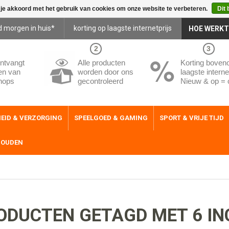
 je akkoord met het gebruik van cookies om onze website te verbeteren.
Dit 
d morgen in huis*
korting op laagste internetprijs
HOE WERKT
2
3
ntvangt
Alle producten
Korting boven
en van
worden door ons
laagste internet
hops
gecontroleerd
Nieuw & op = 
EID & VERZORGING
SPEELGOED & GAMING
SPORT & VRIJE TIJD
HOUDEN
ODUCTEN GETAGD MET 6 INC