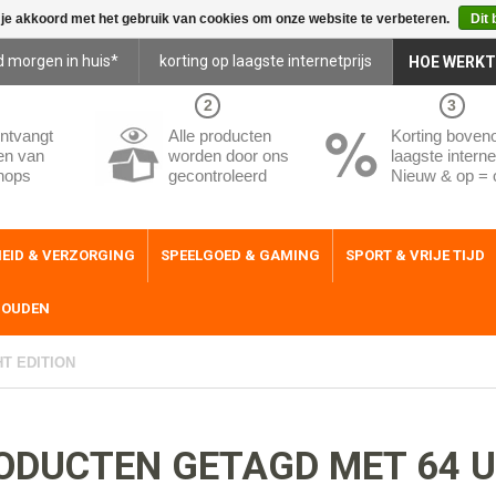
 je akkoord met het gebruik van cookies om onze website te verbeteren.
Dit 
d morgen in huis*
korting op laagste internetprijs
HOE WERKT
2
3
ntvangt
Alle producten
Korting boven
en van
worden door ons
laagste internet
hops
gecontroleerd
Nieuw & op = 
EID & VERZORGING
SPEELGOED & GAMING
SPORT & VRIJE TIJD
HOUDEN
HT EDITION
ODUCTEN GETAGD MET 64 U