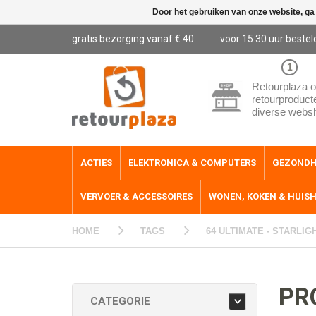
Door het gebruiken van onze website, ga
gratis bezorging vanaf € 40
voor 15:30 uur bestel
1
Retourplaza o
retourproduct
diverse webs
ACTIES
ELEKTRONICA & COMPUTERS
GEZONDH
VERVOER & ACCESSOIRES
WONEN, KOKEN & HUIS
HOME
TAGS
64 ULTIMATE - STARLIG
PR
CATEGORIE