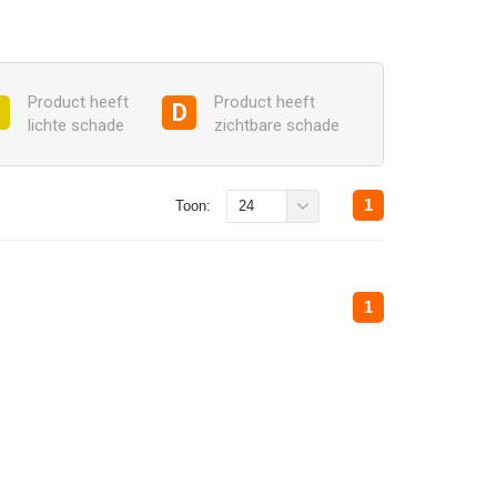
Product heeft
Product heeft
C
D
lichte schade
zichtbare schade
1
Toon:
24
1