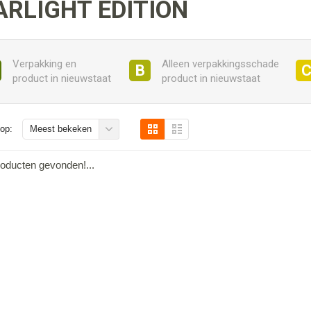
ARLIGHT EDITION
Verpakking en
Alleen verpakkingsschade
B
product in nieuwstaat
product in nieuwstaat
op:
Meest bekeken
oducten gevonden!...