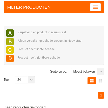
FILTER PRODUCTEN
A
Verpakking en
product in nieuwstaat
B
Alleen verpakkingsschade
product in nieuwstaat
C
Product heeft
lichte schade
D
Product heeft
zichtbare schade
Sorteren op:
Meest bekeken
Toon:
24
1
Geen producten gevonden!...