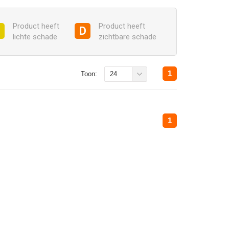
Product heeft
Product heeft
C
D
lichte schade
zichtbare schade
1
Toon:
24
1