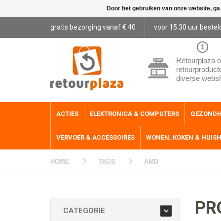
Door het gebruiken van onze website, ga
gratis bezorging vanaf € 40
voor 15:30 uur bestel
1
Retourplaza o
retourproduct
diverse webs
ACTIES
ELEKTRONICA & COMPUTERS
GEZONDH
VERVOER & ACCESSOIRES
WONEN, KOKEN & HUIS
HOME
TAGS
AMD
PR
CATEGORIE