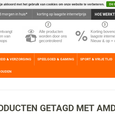
 je akkoord met het gebruik van cookies om onze website te verbeteren.
Dit 
d morgen in huis*
korting op laagste internetprijs
HOE WERKT
2
3
ntvangt
Alle producten
Korting boven
en van
worden door ons
laagste internet
hops
gecontroleerd
Nieuw & op = 
EID & VERZORGING
SPEELGOED & GAMING
SPORT & VRIJE TIJD
HOUDEN
ODUCTEN GETAGD MET AM