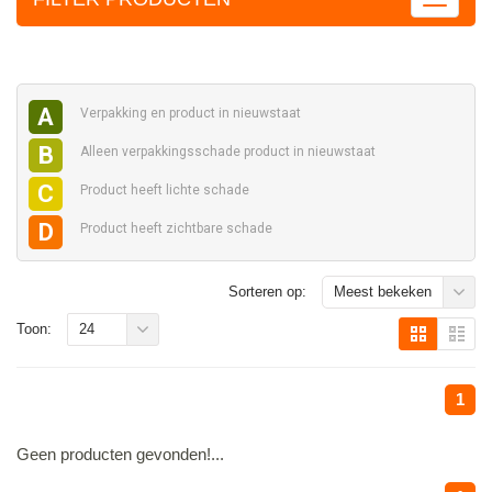
A
Verpakking en
product in nieuwstaat
B
Alleen verpakkingsschade
product in nieuwstaat
C
Product heeft
lichte schade
D
Product heeft
zichtbare schade
Sorteren op:
Meest bekeken
Toon:
24
1
Geen producten gevonden!...