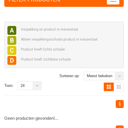
A
Verpakking en
product in nieuwstaat
B
Alleen verpakkingsschade
product in nieuwstaat
C
Product heeft
lichte schade
D
Product heeft
zichtbare schade
Sorteren op:
Meest bekeken
Toon:
24
1
Geen producten gevonden!...