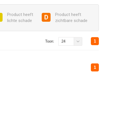
Product heeft
Product heeft
C
D
lichte schade
zichtbare schade
1
Toon:
24
1