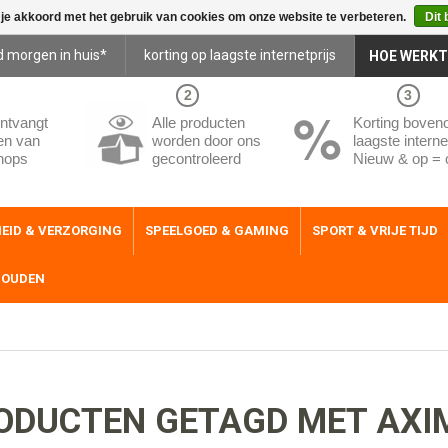
 je akkoord met het gebruik van cookies om onze website te verbeteren.
Dit 
d morgen in huis*
korting op laagste internetprijs
HOE WERKT
2
3
ntvangt
Alle producten
Korting boven
en van
worden door ons
laagste internet
hops
gecontroleerd
Nieuw & op = 
EID & VERZORGING
SPEELGOED & GAMING
SPORT & VRIJE TIJD
HOUDEN
ODUCTEN GETAGD MET AXI