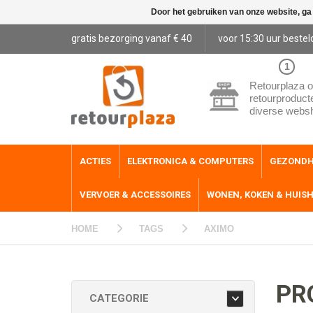
Door het gebruiken van onze website, ga
gratis bezorging vanaf € 40
voor 15:30 uur bestel
1
Retourplaza o
retourproduct
diverse webs
ACTIES
ELEKTRONICA & COMPUTERS
GEZONDH
VERVOER & ACCESSOIRES
WONEN, KOKEN & HUIS
HOME
TAGS
AXIMO
PR
CATEGORIE