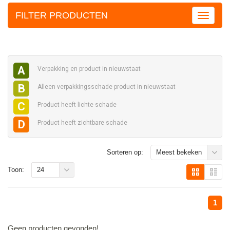
FILTER PRODUCTEN
A
Verpakking en
product in nieuwstaat
B
Alleen verpakkingsschade
product in nieuwstaat
C
Product heeft
lichte schade
D
Product heeft
zichtbare schade
Sorteren op:
Meest bekeken
Toon:
24
1
Geen producten gevonden!...