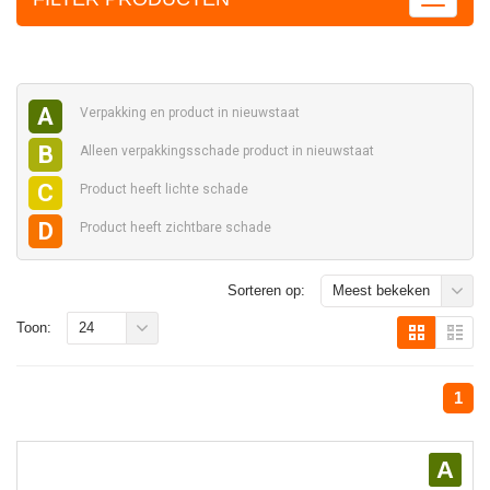
A
Verpakking en
product in nieuwstaat
B
Alleen verpakkingsschade
product in nieuwstaat
C
Product heeft
lichte schade
D
Product heeft
zichtbare schade
Sorteren op:
Meest bekeken
Toon:
24
1
A