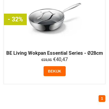
- 32%
BE Living
Wokpan Essential Series - Ø28cm
€40,47
€59,95
BEKIJK
1