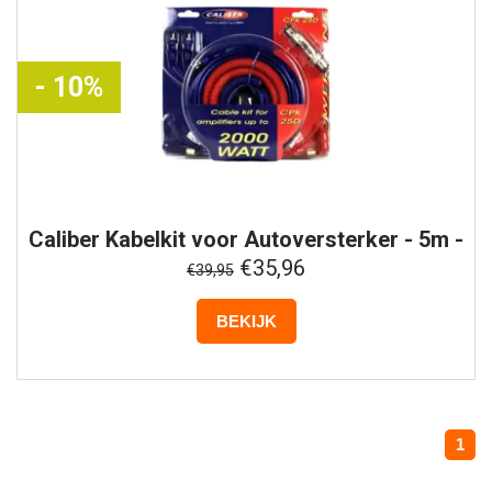
- 10%
Caliber
Kabelkit voor Autoversterker - 5m -
CPK25D
€35,96
€39,95
BEKIJK
1