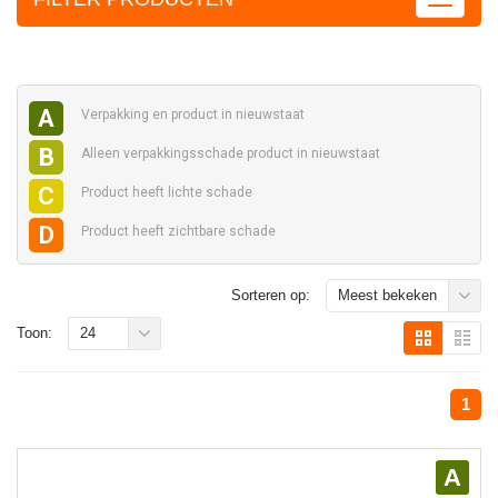
A
Verpakking en
product in nieuwstaat
B
Alleen verpakkingsschade
product in nieuwstaat
C
Product heeft
lichte schade
D
Product heeft
zichtbare schade
Sorteren op:
Meest bekeken
Toon:
24
1
A