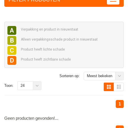
A
Verpakking en
product in nieuwstaat
B
Alleen verpakkingsschade
product in nieuwstaat
C
Product heeft
lichte schade
D
Product heeft
zichtbare schade
Sorteren op:
Meest bekeken
Toon:
24
1
Geen producten gevonden!...