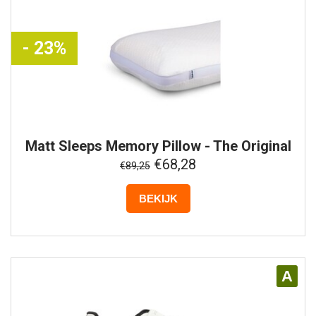
- 23%
Matt Sleeps
Memory Pillow - The Original
Pillow
€68,28
€89,25
BEKIJK
A