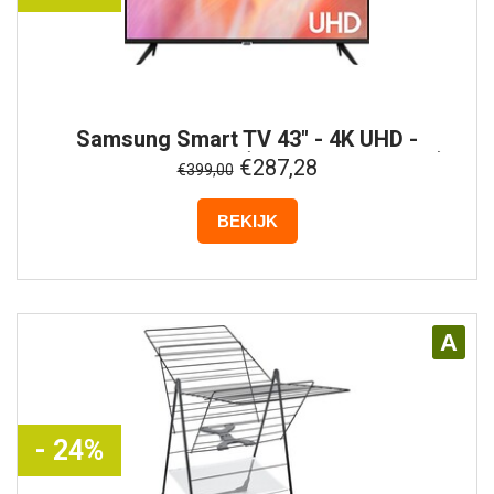
Samsung
Smart TV 43" - 4K UHD -
UE43AU7092UXXH (Buitenlands Model)
€287,28
€399,00
BEKIJK
A
- 24%