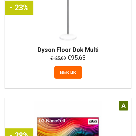
- 23%
Dyson
Floor Dok Multi
€95,63
€125,00
BEKIJK
A
- 28%