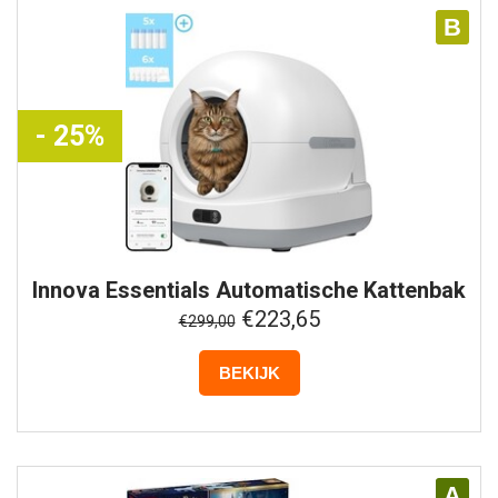
B
- 25%
Innova Essentials
Automatische Kattenbak
Pro XXL
€223,65
€299,00
BEKIJK
A