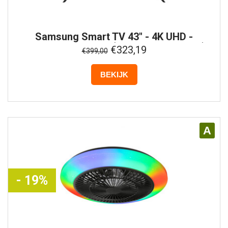
Samsung
Smart TV 43" - 4K UHD -
UE43AU7092UXXH (Buitenlands Model)
€323,19
€399,00
BEKIJK
A
- 19%