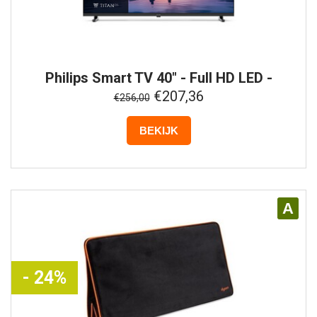
Philips
Smart TV 40" - Full HD LED -
40PFS6000/12
€207,36
€256,00
BEKIJK
A
- 24%