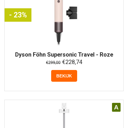
- 23%
Dyson
Föhn Supersonic Travel - Roze
€228,74
€299,00
BEKIJK
A