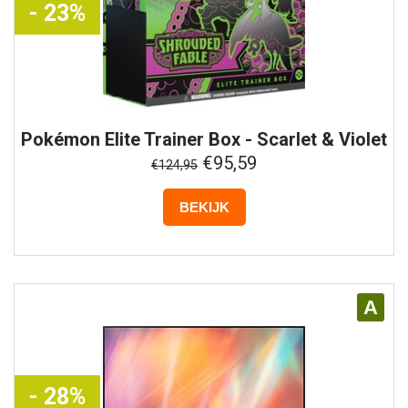
- 23%
Pokémon
Elite Trainer Box - Scarlet & Violet
- Shrouded Fable
€95,59
€124,95
BEKIJK
A
- 28%