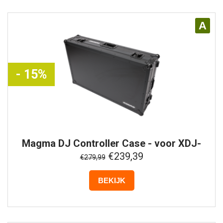
A
- 15%
Magma
DJ Controller Case - voor XDJ-
AZ/XDJ-XZ - Zwart
€239,39
€279,99
BEKIJK