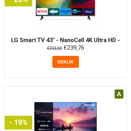
LG
Smart TV 43" - NanoCell 4K Ultra HD -
43NANO81T6A
€239,76
€333,00
BEKIJK
A
- 19%