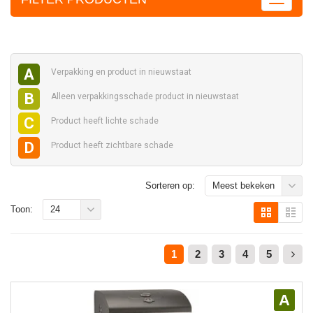
A
Verpakking en
product in nieuwstaat
B
Alleen verpakkingsschade
product in nieuwstaat
C
Product heeft
lichte schade
D
Product heeft
zichtbare schade
Sorteren op:
Meest bekeken
Toon:
24
1
2
3
4
5
A