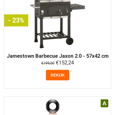
- 23%
Jamestown
Barbecue Jaxon 2.0 - 57x42 cm
- Grijs Metaal
€152,24
€199,00
BEKIJK
A