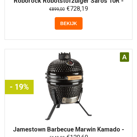
Roborock
Robotstofzuiger Saros 10R -
Zwart
€728,19
€899,00
BEKIJK
A
- 19%
Jamestown
Barbecue Marwin Kamado -
ø27cm - Zwart