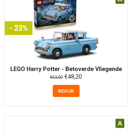
- 23%
LEGO
Harry Potter - Betoverde Vliegende
Ford Anglia - 76470
€48,20
€63,00
BEKIJK
A