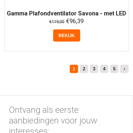
Gamma
Plafondventilator Savona - met LED
- Zwart
€96,39
€119,00
BEKIJK
1
2
3
4
5
Ontvang als eerste
aanbiedingen voor jouw
interesses: