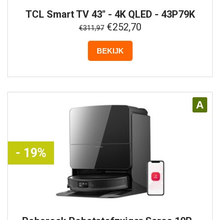
TCL
Smart TV 43" - 4K QLED - 43P79K
€252,70
€311,97
BEKIJK
A
- 19%