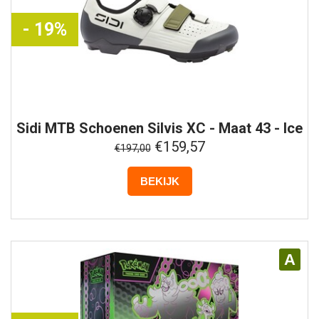
- 19%
Sidi
MTB Schoenen Silvis XC - Maat 43 - Ice
White Olive Green
€159,57
€197,00
BEKIJK
A