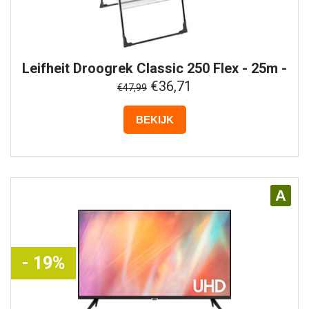
Leifheit
Droogrek Classic 250 Flex - 25m -
Zwart
€36,71
€47,99
BEKIJK
A
- 19%