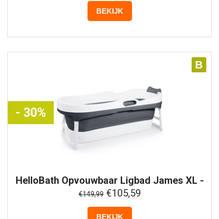
BEKIJK
B
- 30%
HelloBath
Opvouwbaar Ligbad James XL -
Antraciet
€105,59
€149,99
BEKIJK