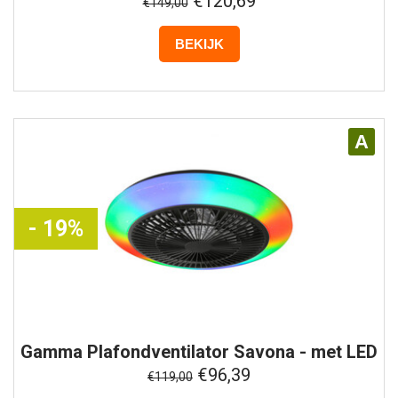
€120,69
€149,00
BEKIJK
A
- 19%
Gamma
Plafondventilator Savona - met LED
- Zwart
€96,39
€119,00