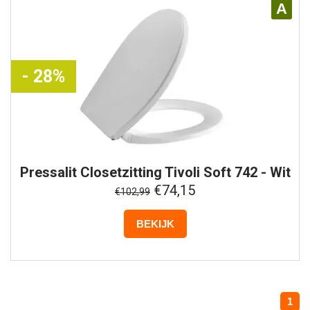
A
- 28%
Pressalit
Closetzitting Tivoli Soft 742 - Wit
€74,15
€102,99
BEKIJK
1