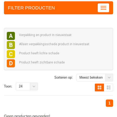
FILTER PRODUCTEN
A
Verpakking en
product in nieuwstaat
B
Alleen verpakkingsschade
product in nieuwstaat
C
Product heeft
lichte schade
D
Product heeft
zichtbare schade
Sorteren op:
Meest bekeken
Toon:
24
1
Geen producten gevonden!...