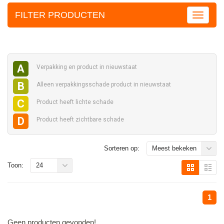
FILTER PRODUCTEN
A
Verpakking en
product in nieuwstaat
B
Alleen verpakkingsschade
product in nieuwstaat
C
Product heeft
lichte schade
D
Product heeft
zichtbare schade
Sorteren op:
Meest bekeken
Toon:
24
1
Geen producten gevonden!...